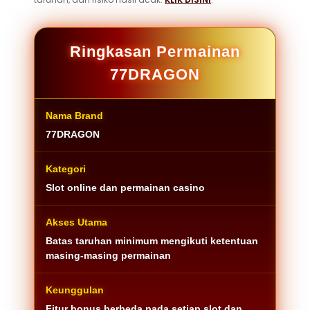
Ringkasan Permainan
77DRAGON
Nama Brand
77DRAGON
Kategori
Slot online dan permainan casino
Akses Utama
Batas taruhan minimum mengikuti ketentuan
masing-masing permainan
Keunggulan
Fitur bonus berbeda pada setiap slot dan