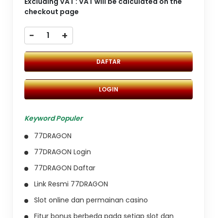
Excluding VAT : VAT will be calculated on the
checkout page
-
+
DAFTAR
LOGIN
Keyword Populer
77DRAGON
77DRAGON Login
77DRAGON Daftar
Link Resmi 77DRAGON
Slot online dan permainan casino
Fitur bonus berbeda pada setiap slot dan