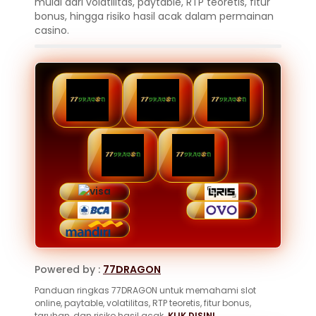
mulai dari volatilitas, paytable, RTP teoretis, fitur
bonus, hingga risiko hasil acak dalam permainan
casino.
Powered by :
77DRAGON
Panduan ringkas 77DRAGON untuk memahami slot
online, paytable, volatilitas, RTP teoretis, fitur bonus,
taruhan, dan risiko hasil acak.
KLIK DISINI
.