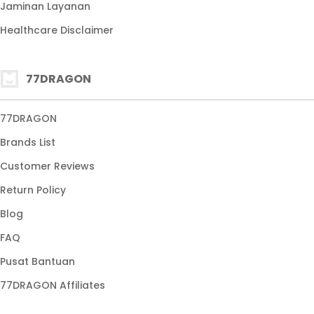
Jaminan Layanan
Healthcare Disclaimer
77DRAGON
77DRAGON
Brands List
Customer Reviews
Return Policy
Blog
FAQ
Pusat Bantuan
77DRAGON Affiliates