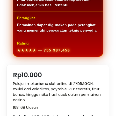
tidak menjamin hasil tertentu
Perangkat
Permainan dapat digunakan pada perangkat
yang memenuhi persyaratan teknis penyedia
Rating
★★★★★
— 755,987,456
Rp10.000
Pelajari mekanisme slot online di 77DRAGON,
mulai dari volatilitas, paytable, RTP teoretis, fitur
bonus, hingga risiko hasil acak dalam permainan
casino.
168.168 Ulasan