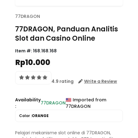
77DRAGON
77DRAGON, Panduan Analitis
Slot dan Casino Online
Item #:
168.168.168
Rp10.000
4.9 rating
Write a Review
Availability
Imported from
77DRAGON
:
77DRAGON
Color :
ORANGE
Pelajari mekanisme slot online di 77DRAGON,