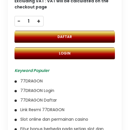
Excluding VAT : VAT will be calculated on the
checkout page
-
+
DAFTAR
LOGIN
Keyword Populer
77DRAGON
77DRAGON Login
77DRAGON Daftar
Link Resmi 77DRAGON
Slot online dan permainan casino
Fitur bonus berbeda pada setiap slot dan