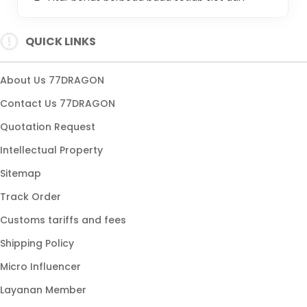
tidak menjamin hasil tertentu
Permainan dapat digunakan pada
QUICK LINKS
perangkat yang memenuhi persyaratan
teknis penyedia
About Us 77DRAGON
Contact Us 77DRAGON
Quotation Request
Intellectual Property
Sitemap
Track Order
Customs tariffs and fees
Shipping Policy
Micro Influencer
Layanan Member