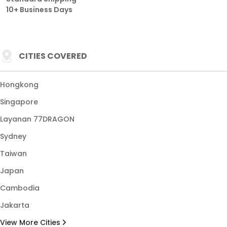
10+ Business Days
CITIES COVERED
Hongkong
Singapore
Layanan 77DRAGON
Sydney
Taiwan
Japan
Cambodia
Jakarta
View More Cities