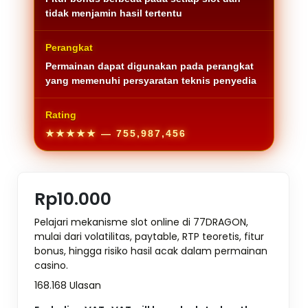
tidak menjamin hasil tertentu
Perangkat
Permainan dapat digunakan pada perangkat
yang memenuhi persyaratan teknis penyedia
Rating
★★★★★
— 755,987,456
Rp10.000
Pelajari mekanisme slot online di 77DRAGON,
mulai dari volatilitas, paytable, RTP teoretis, fitur
bonus, hingga risiko hasil acak dalam permainan
casino.
168.168 Ulasan