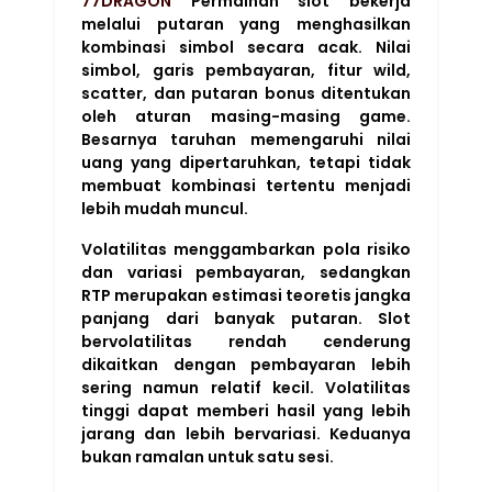
77DRAGON
Permainan slot bekerja
melalui putaran yang menghasilkan
kombinasi simbol secara acak. Nilai
simbol, garis pembayaran, fitur wild,
scatter, dan putaran bonus ditentukan
oleh aturan masing-masing game.
Besarnya taruhan memengaruhi nilai
uang yang dipertaruhkan, tetapi tidak
membuat kombinasi tertentu menjadi
lebih mudah muncul.
Volatilitas menggambarkan pola risiko
dan variasi pembayaran, sedangkan
RTP merupakan estimasi teoretis jangka
panjang dari banyak putaran. Slot
bervolatilitas rendah cenderung
dikaitkan dengan pembayaran lebih
sering namun relatif kecil. Volatilitas
tinggi dapat memberi hasil yang lebih
jarang dan lebih bervariasi. Keduanya
bukan ramalan untuk satu sesi.