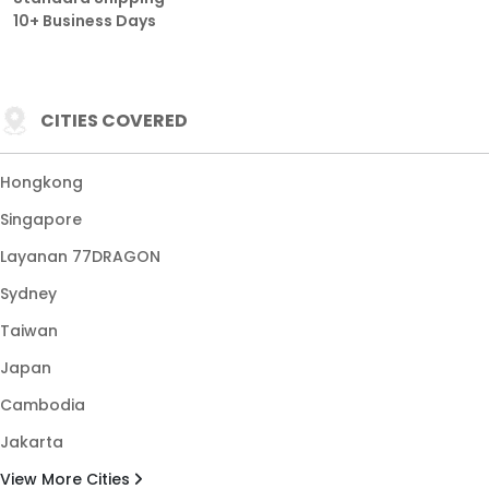
10+ Business Days
CITIES COVERED
Hongkong
Singapore
Layanan 77DRAGON
Sydney
Taiwan
Japan
Cambodia
Jakarta
View More Cities