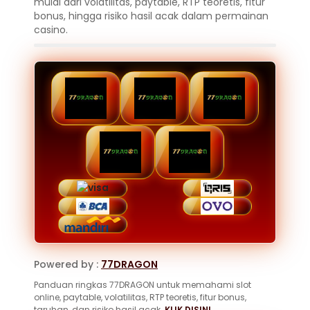
mulai dari volatilitas, paytable, RTP teoretis, fitur
bonus, hingga risiko hasil acak dalam permainan
casino.
Powered by :
77DRAGON
Panduan ringkas 77DRAGON untuk memahami slot
online, paytable, volatilitas, RTP teoretis, fitur bonus,
taruhan, dan risiko hasil acak.
KLIK DISINI
.