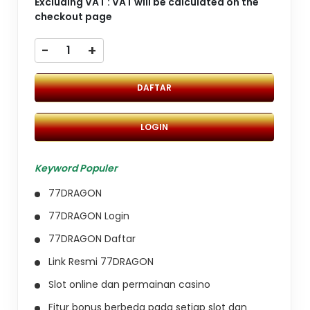
Excluding VAT : VAT will be calculated on the
checkout page
-
+
DAFTAR
LOGIN
Keyword Populer
77DRAGON
77DRAGON Login
77DRAGON Daftar
Link Resmi 77DRAGON
Slot online dan permainan casino
Fitur bonus berbeda pada setiap slot dan