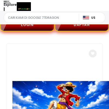
Explore
US
LOGIN
DAFTAR