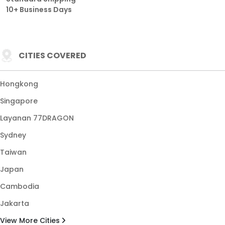
10+ Business Days
CITIES COVERED
Hongkong
Singapore
Layanan 77DRAGON
Sydney
Taiwan
Japan
Cambodia
Jakarta
View More Cities