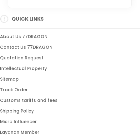
tidak menjamin hasil tertentu
Permainan dapat digunakan pada
QUICK LINKS
perangkat yang memenuhi persyaratan
teknis penyedia
About Us 77DRAGON
Contact Us 77DRAGON
Quotation Request
Intellectual Property
Sitemap
Track Order
Customs tariffs and fees
Shipping Policy
Micro Influencer
Layanan Member