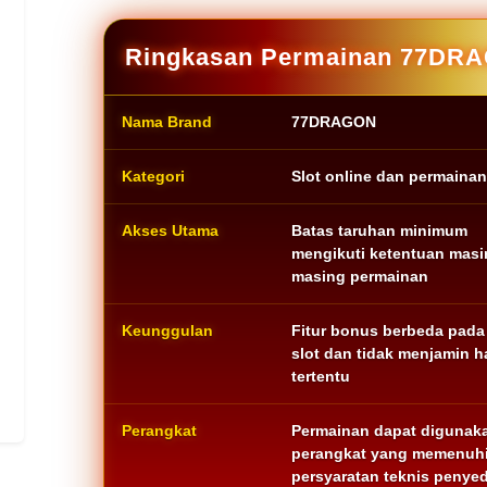
Ringkasan Permainan 77DR
Nama Brand
77DRAGON
Kategori
Slot online dan permainan
Akses Utama
Batas taruhan minimum
mengikuti ketentuan masi
masing permainan
Keunggulan
Fitur bonus berbeda pada
slot dan tidak menjamin ha
tertentu
Perangkat
Permainan dapat digunak
perangkat yang memenuh
persyaratan teknis penyed