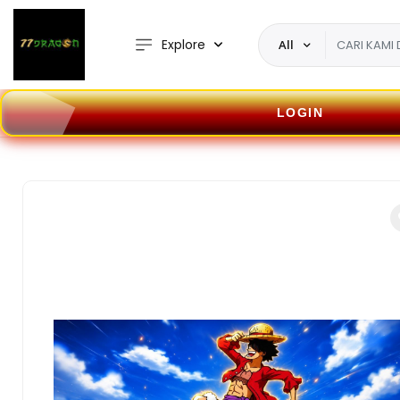
Explore
All
LOGIN