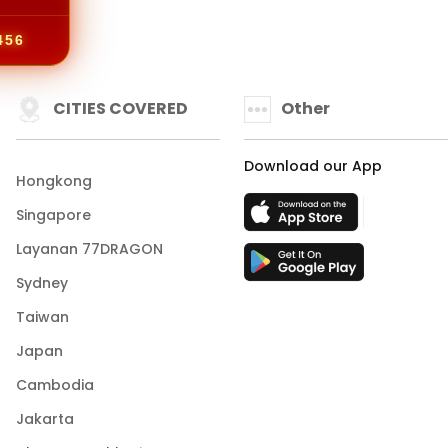
456
CITIES COVERED
Other
Download our App
Hongkong
Singapore
Layanan 77DRAGON
Sydney
Taiwan
Japan
Cambodia
Jakarta