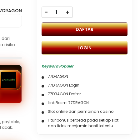
77DRAGON
-
+
DAFTAR
 dari
a risiko
LOGIN
Keyword Populer
77DRAGON
77DRAGON Login
77DRAGON Daftar
Link Resmi 77DRAGON
Slot online dan permainan casino
Fitur bonus berbeda pada setiap slot
 paytable,
dan tidak menjamin hasil tertentu
il acak.
Permainan dapat digunakan pada