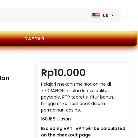
US
DAFTAR
Rp10.000
dan
Pelajari mekanisme slot online di
77DRAGON, mulai dari volatilitas,
paytable, RTP teoretis, fitur bonus,
hingga risiko hasil acak dalam
permainan casino.
168.168 Ulasan
Excluding VAT : VAT will be calculated
on the checkout page