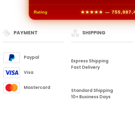
Rating
★★★★★
— 755,987,
PAYMENT
SHIPPING
Paypal
Express Shipping
Fast Delivery
Visa
Mastercard
Standard Shipping
10+ Business Days