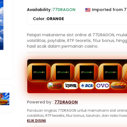
Availability :
77DRAGON
Imported from 
Color :
ORANGE
Pelajari mekanisme slot online di 77DRAGON, mulai
volatilitas, paytable, RTP teoretis, fitur bonus, hingg
hasil acak dalam permainan casino.
Powered by :
77DRAGON
Panduan ringkas 77DRAGON untuk memahami slot online,
volatilitas, RTP teoretis, fitur bonus, taruhan, dan risiko has
KLIK DISINI
.