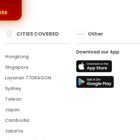
456
CITIES COVERED
Other
Download our App
Hongkong
Singapore
Layanan 77DRAGON
Sydney
Taiwan
Japan
Cambodia
Jakarta