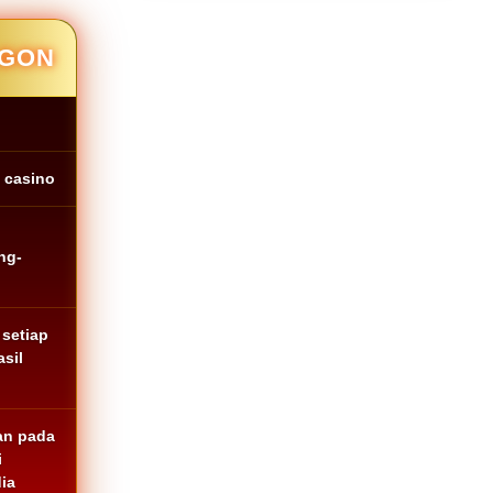
perangkat yang memenuhi
persyaratan teknis penyedia
AGON
 casino
ng-
 setiap
sil
an pada
i
ia