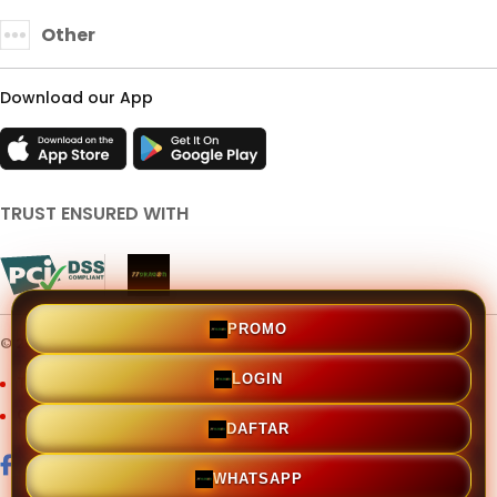
Other
Download our App
TRUST ENSURED WITH
PROMO
© 2026 77DRAGON.
LOGIN
Terms & Conditions
Privacy Policy
About Us
Contact Us
DAFTAR
WHATSAPP