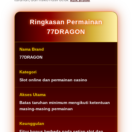
Ringkasan Permainan
77DRAGON
Nama Brand
77DRAGON
Kategori
Slot online dan permainan casino
Akses Utama
Batas taruhan minimum mengikuti ketentuan
masing-masing permainan
Keunggulan
Fitur bonus berbeda pada setiap slot dan