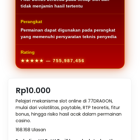
tidak menjamin hasil tertentu
Perangkat
Permainan dapat digunakan pada perangkat
yang memenuhi persyaratan teknis penyedia
Rating
★★★★★
— 755,987,456
Rp10.000
Pelajari mekanisme slot online di 77DRAGON,
mulai dari volatilitas, paytable, RTP teoretis, fitur
bonus, hingga risiko hasil acak dalam permainan
casino.
168.168 Ulasan