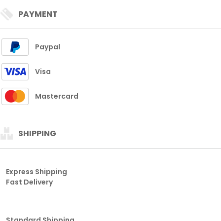
PAYMENT
Paypal
Visa
Mastercard
SHIPPING
Express Shipping
Fast Delivery
Standard Shipping