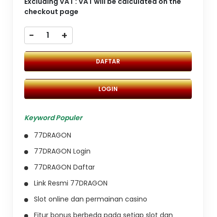
Excluding VAT : VAT will be calculated on the
checkout page
-
+
DAFTAR
LOGIN
Keyword Populer
77DRAGON
77DRAGON Login
77DRAGON Daftar
Link Resmi 77DRAGON
Slot online dan permainan casino
Fitur bonus berbeda pada setiap slot dan