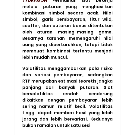
77DRAGON
Permainan slot bekerja
melalui putaran yang menghasilkan
kombinasi simbol secara acak. Nilai
simbol, garis pembayaran, fitur wild,
scatter, dan putaran bonus ditentukan
oleh aturan masing-masing game.
Besarnya taruhan memengaruhi nilai
uang yang dipertaruhkan, tetapi tidak
membuat kombinasi tertentu menjadi
lebih mudah muncul.
Volatilitas menggambarkan pola risiko
dan variasi pembayaran, sedangkan
RTP merupakan estimasi teoretis jangka
panjang dari banyak putaran. Slot
bervolatilitas rendah cenderung
dikaitkan dengan pembayaran lebih
sering namun relatif kecil. Volatilitas
tinggi dapat memberi hasil yang lebih
jarang dan lebih bervariasi. Keduanya
bukan ramalan untuk satu sesi.