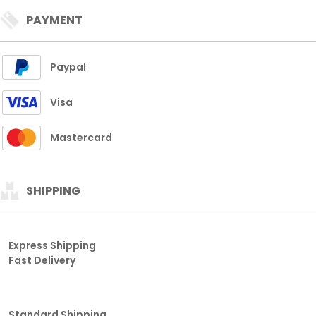
PAYMENT
Paypal
Visa
Mastercard
SHIPPING
Express Shipping
Fast Delivery
Standard Shipping