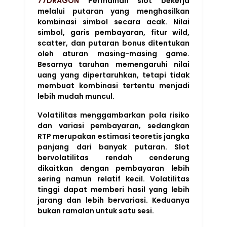
77DRAGON
Permainan slot bekerja
melalui putaran yang menghasilkan
kombinasi simbol secara acak. Nilai
simbol, garis pembayaran, fitur wild,
scatter, dan putaran bonus ditentukan
oleh aturan masing-masing game.
Besarnya taruhan memengaruhi nilai
uang yang dipertaruhkan, tetapi tidak
membuat kombinasi tertentu menjadi
lebih mudah muncul.
Volatilitas menggambarkan pola risiko
dan variasi pembayaran, sedangkan
RTP merupakan estimasi teoretis jangka
panjang dari banyak putaran. Slot
bervolatilitas rendah cenderung
dikaitkan dengan pembayaran lebih
sering namun relatif kecil. Volatilitas
tinggi dapat memberi hasil yang lebih
jarang dan lebih bervariasi. Keduanya
bukan ramalan untuk satu sesi.