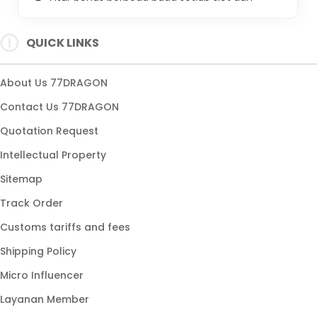
tidak menjamin hasil tertentu
Permainan dapat digunakan pada
QUICK LINKS
perangkat yang memenuhi persyaratan
teknis penyedia
About Us 77DRAGON
Contact Us 77DRAGON
Quotation Request
Intellectual Property
Sitemap
Track Order
Customs tariffs and fees
Shipping Policy
Micro Influencer
Layanan Member