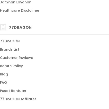
Jaminan Layanan
Healthcare Disclaimer
77DRAGON
77DRAGON
Brands List
Customer Reviews
Return Policy
Blog
FAQ
Pusat Bantuan
77DRAGON Affiliates