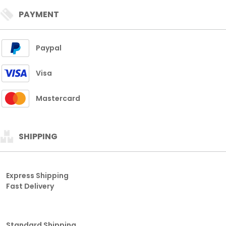
PAYMENT
Paypal
Visa
Mastercard
SHIPPING
Express Shipping
Fast Delivery
Standard Shipping