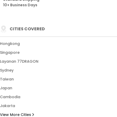
10+ Business Days
CITIES COVERED
Hongkong
Singapore
Layanan 77DRAGON
Sydney
Taiwan
Japan
Cambodia
Jakarta
View More Cities