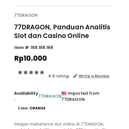
77DRAGON
77DRAGON, Panduan Analitis
Slot dan Casino Online
Item #:
168.168.168
Rp10.000
4.9 rating
Write a Review
Availability
Imported from
77DRAGON
:
77DRAGON
Color :
ORANGE
Pelajari mekanisme slot online di 77DRAGON,