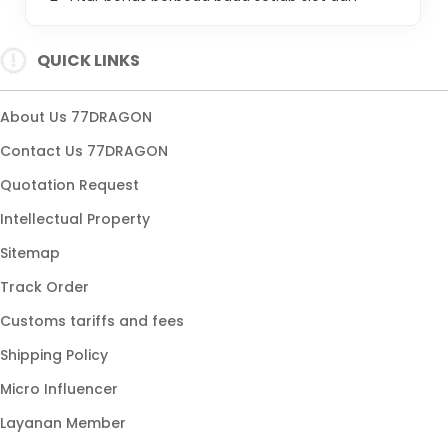
tidak menjamin hasil tertentu
Permainan dapat digunakan pada
QUICK LINKS
perangkat yang memenuhi persyaratan
teknis penyedia
About Us 77DRAGON
Contact Us 77DRAGON
Quotation Request
Intellectual Property
Sitemap
Track Order
Customs tariffs and fees
Shipping Policy
Micro Influencer
Layanan Member