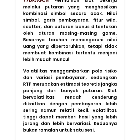
77DRAGON
Permainan slot bekerja
melalui putaran yang menghasilkan
kombinasi simbol secara acak. Nilai
simbol, garis pembayaran, fitur wild,
scatter, dan putaran bonus ditentukan
oleh aturan masing-masing game.
Besarnya taruhan memengaruhi nilai
uang yang dipertaruhkan, tetapi tidak
membuat kombinasi tertentu menjadi
lebih mudah muncul.
Volatilitas menggambarkan pola risiko
dan variasi pembayaran, sedangkan
RTP merupakan estimasi teoretis jangka
panjang dari banyak putaran. Slot
bervolatilitas rendah cenderung
dikaitkan dengan pembayaran lebih
sering namun relatif kecil. Volatilitas
tinggi dapat memberi hasil yang lebih
jarang dan lebih bervariasi. Keduanya
bukan ramalan untuk satu sesi.