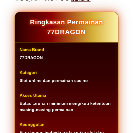
Ringkasan Permainan
77DRAGON
Nama Brand
77DRAGON
Kategori
Slot online dan permainan casino
Akses Utama
Batas taruhan minimum mengikuti ketentuan
masing-masing permainan
Keunggulan
Fitur bonus berbeda pada setiap slot dan