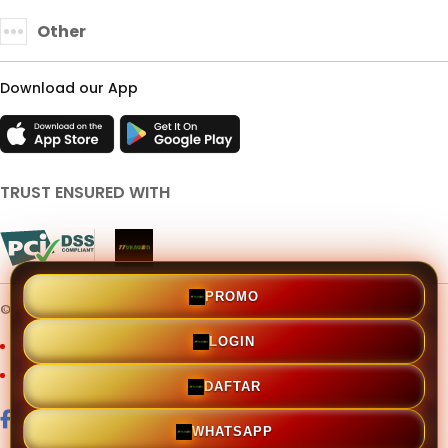
Other
Download our App
TRUST ENSURED WITH
PROMO
© 2026 77DRAGON.
LOGIN
Terms & Conditions
Privacy Policy
About Us
Contact Us
DAFTAR
WHATSAPP