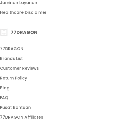
Jaminan Layanan
Healthcare Disclaimer
77DRAGON
77DRAGON
Brands List
Customer Reviews
Return Policy
Blog
FAQ
Pusat Bantuan
77DRAGON Affiliates