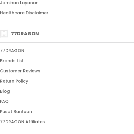
Jaminan Layanan
Healthcare Disclaimer
77DRAGON
77DRAGON
Brands List
Customer Reviews
Return Policy
Blog
FAQ
Pusat Bantuan
77DRAGON Affiliates