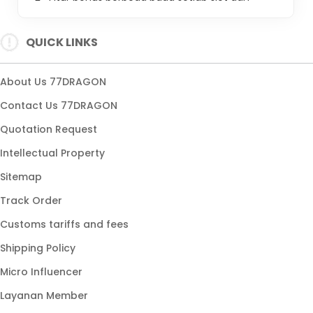
tidak menjamin hasil tertentu
Permainan dapat digunakan pada
QUICK LINKS
perangkat yang memenuhi persyaratan
teknis penyedia
About Us 77DRAGON
Contact Us 77DRAGON
Quotation Request
Intellectual Property
Sitemap
Track Order
Customs tariffs and fees
Shipping Policy
Micro Influencer
Layanan Member