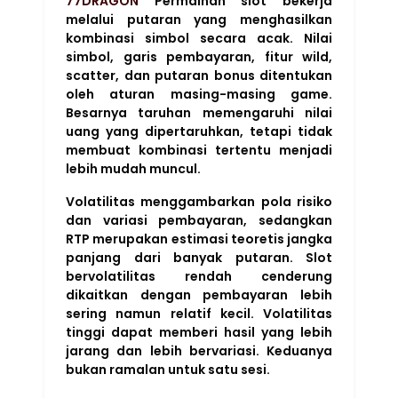
77DRAGON
Permainan slot bekerja
melalui putaran yang menghasilkan
kombinasi simbol secara acak. Nilai
simbol, garis pembayaran, fitur wild,
scatter, dan putaran bonus ditentukan
oleh aturan masing-masing game.
Besarnya taruhan memengaruhi nilai
uang yang dipertaruhkan, tetapi tidak
membuat kombinasi tertentu menjadi
lebih mudah muncul.
Volatilitas menggambarkan pola risiko
dan variasi pembayaran, sedangkan
RTP merupakan estimasi teoretis jangka
panjang dari banyak putaran. Slot
bervolatilitas rendah cenderung
dikaitkan dengan pembayaran lebih
sering namun relatif kecil. Volatilitas
tinggi dapat memberi hasil yang lebih
jarang dan lebih bervariasi. Keduanya
bukan ramalan untuk satu sesi.