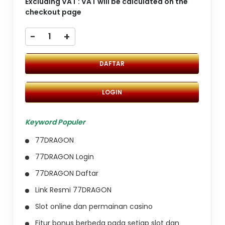
Excluding VAT : VAT will be calculated on the
checkout page
-
+
DAFTAR
LOGIN
Keyword Populer
77DRAGON
77DRAGON Login
77DRAGON Daftar
Link Resmi 77DRAGON
Slot online dan permainan casino
Fitur bonus berbeda pada setiap slot dan