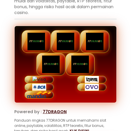
mulai dari volatilitas, paytable, RTP teoretis, fitur
bonus, hingga risiko hasil acak dalam permainan
casino.
Powered by :
77DRAGON
Panduan ringkas 77DRAGON untuk memahami slot
online, paytable, volatilitas, RTP teoretis, fitur bonus,
taruhan, dan risiko hasil acak.
KLIK DISINI
.