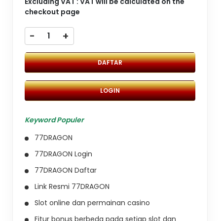
Excluding VAT : VAT will be calculated on the
checkout page
-
+
DAFTAR
LOGIN
Keyword Populer
77DRAGON
77DRAGON Login
77DRAGON Daftar
Link Resmi 77DRAGON
Slot online dan permainan casino
Fitur bonus berbeda pada setiap slot dan