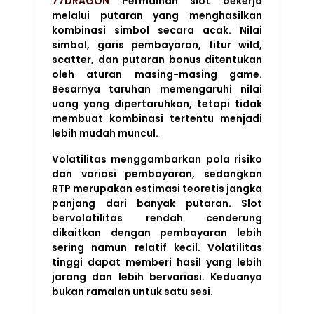
77DRAGON
Permainan slot bekerja
melalui putaran yang menghasilkan
kombinasi simbol secara acak. Nilai
simbol, garis pembayaran, fitur wild,
scatter, dan putaran bonus ditentukan
oleh aturan masing-masing game.
Besarnya taruhan memengaruhi nilai
uang yang dipertaruhkan, tetapi tidak
membuat kombinasi tertentu menjadi
lebih mudah muncul.
Volatilitas menggambarkan pola risiko
dan variasi pembayaran, sedangkan
RTP merupakan estimasi teoretis jangka
panjang dari banyak putaran. Slot
bervolatilitas rendah cenderung
dikaitkan dengan pembayaran lebih
sering namun relatif kecil. Volatilitas
tinggi dapat memberi hasil yang lebih
jarang dan lebih bervariasi. Keduanya
bukan ramalan untuk satu sesi.