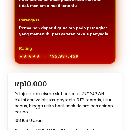
tidak menjamin hasil tertentu
Perangkat
Permainan dapat digunakan pada perangkat
yang memenuhi persyaratan teknis penyedia
Rating
★★★★★
— 755,987,456
Rp10.000
Pelajari mekanisme slot online di 77DRAGON,
mulai dari volatilitas, paytable, RTP teoretis, fitur
bonus, hingga risiko hasil acak dalam permainan
casino.
168.168 Ulasan