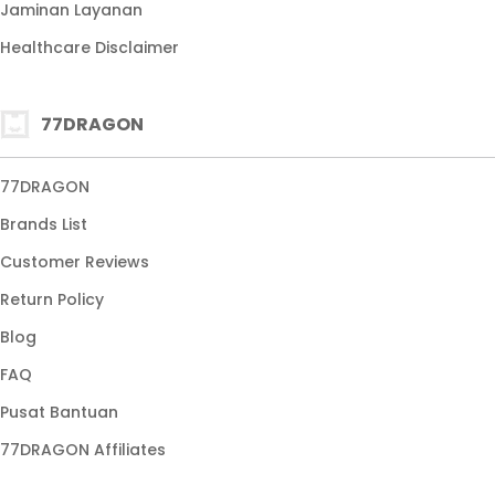
Jaminan Layanan
Healthcare Disclaimer
77DRAGON
77DRAGON
Brands List
Customer Reviews
Return Policy
Blog
FAQ
Pusat Bantuan
77DRAGON Affiliates