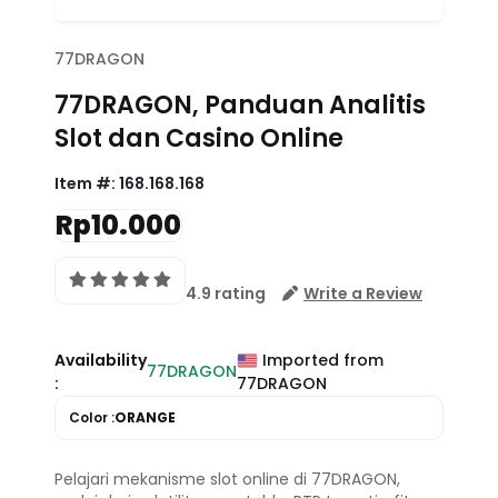
77DRAGON
77DRAGON, Panduan Analitis
Slot dan Casino Online
Item #:
168.168.168
Rp10.000
4.9 rating
Write a Review
Availability
Imported from
77DRAGON
:
77DRAGON
Color :
ORANGE
Pelajari mekanisme slot online di 77DRAGON,