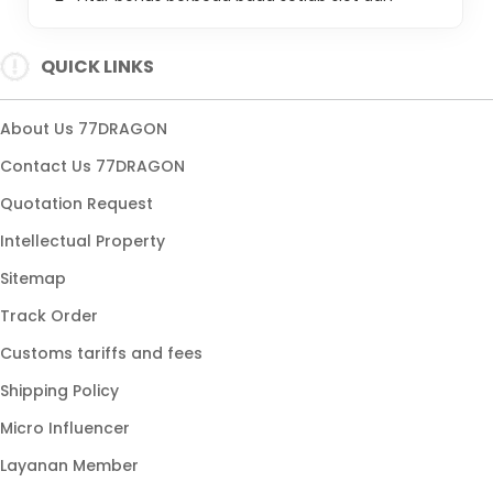
tidak menjamin hasil tertentu
Permainan dapat digunakan pada
QUICK LINKS
perangkat yang memenuhi persyaratan
teknis penyedia
About Us 77DRAGON
Contact Us 77DRAGON
Quotation Request
Intellectual Property
Sitemap
Track Order
Customs tariffs and fees
Shipping Policy
Micro Influencer
Layanan Member