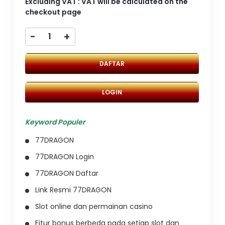
Excluding VAT : VAT will be calculated on the
checkout page
-
+
DAFTAR
LOGIN
Keyword Populer
77DRAGON
77DRAGON Login
77DRAGON Daftar
Link Resmi 77DRAGON
Slot online dan permainan casino
Fitur bonus berbeda pada setiap slot dan