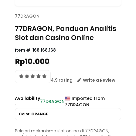
77DRAGON
77DRAGON, Panduan Analitis
Slot dan Casino Online
Item #:
168.168.168
Rp10.000
4.9 rating
Write a Review
Availability
Imported from
77DRAGON
:
77DRAGON
Color :
ORANGE
Pelajari mekanisme slot online di 77DRAGON,