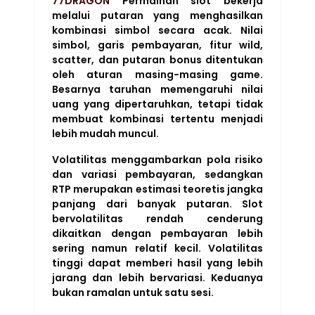
77DRAGON
Permainan slot bekerja
melalui putaran yang menghasilkan
kombinasi simbol secara acak. Nilai
simbol, garis pembayaran, fitur wild,
scatter, dan putaran bonus ditentukan
oleh aturan masing-masing game.
Besarnya taruhan memengaruhi nilai
uang yang dipertaruhkan, tetapi tidak
membuat kombinasi tertentu menjadi
lebih mudah muncul.
Volatilitas menggambarkan pola risiko
dan variasi pembayaran, sedangkan
RTP merupakan estimasi teoretis jangka
panjang dari banyak putaran. Slot
bervolatilitas rendah cenderung
dikaitkan dengan pembayaran lebih
sering namun relatif kecil. Volatilitas
tinggi dapat memberi hasil yang lebih
jarang dan lebih bervariasi. Keduanya
bukan ramalan untuk satu sesi.