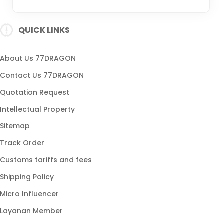
tidak menjamin hasil tertentu
Permainan dapat digunakan pada
QUICK LINKS
perangkat yang memenuhi persyaratan
teknis penyedia
About Us 77DRAGON
Contact Us 77DRAGON
Quotation Request
Intellectual Property
Sitemap
Track Order
Customs tariffs and fees
Shipping Policy
Micro Influencer
Layanan Member