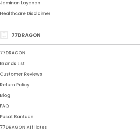
Jaminan Layanan
Healthcare Disclaimer
77DRAGON
77DRAGON
Brands List
Customer Reviews
Return Policy
Blog
FAQ
Pusat Bantuan
77DRAGON Affiliates