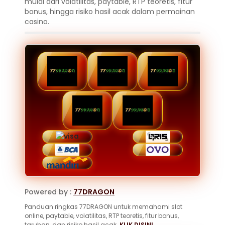
mulai dari volatilitas, paytable, RTP teoretis, fitur
bonus, hingga risiko hasil acak dalam permainan
casino.
Powered by :
77DRAGON
Panduan ringkas 77DRAGON untuk memahami slot
online, paytable, volatilitas, RTP teoretis, fitur bonus,
taruhan, dan risiko hasil acak.
KLIK DISINI
.