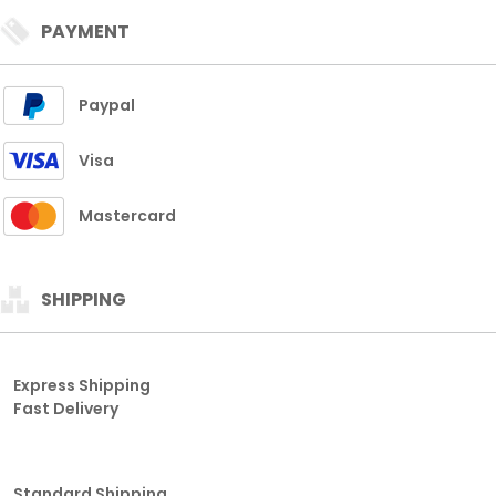
PAYMENT
Paypal
Visa
Mastercard
SHIPPING
Express Shipping
Fast Delivery
Standard Shipping